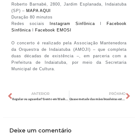
Roberto Barnabé, 2800, Jardim Esplanada, Indaiatuba
(SP) –
MAPA AQUI
Duração 80 minutos
Redes sociais
Instagram Sinfônica
l
Facebook
Sinfônica
l
Facebook EMOSI
O concerto é realizado pela Associação Mantenedora
da Orquestra de Indaiatuba (AMOJI) – que completa
duas décadas de existência –, em parceria com a
Prefeitura de Indaiatuba, por meio da Secretaria
Municipal de Cultura.
ANTERIOR
PRÓXIMO
Regular ou aguardar? Evento em Washington debate as iniciativas atuais em relação à Inteligência Artificial na América Latina
Quase metade das mães brasileiras estão sobrecarregadas nos cuidados com os filhos, revela pesquisa da Ticket
Deixe um comentário