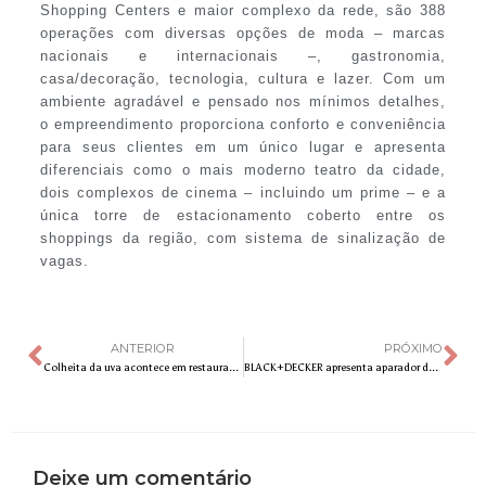
Shopping Centers e maior complexo da rede, são 388
operações com diversas opções de moda – marcas
nacionais e internacionais –, gastronomia,
casa/decoração, tecnologia, cultura e lazer. Com um
ambiente agradável e pensado nos mínimos detalhes,
o empreendimento proporciona conforto e conveniência
para seus clientes em um único lugar e apresenta
diferenciais como o mais moderno teatro da cidade,
dois complexos de cinema – incluindo um prime – e a
única torre de estacionamento coberto entre os
shoppings da região, com sistema de sinalização de
vagas.
ANTERIOR
PRÓXIMO
Colheita da uva acontece em restaurante do popular chef Olivardo Saqui
BLACK+DECKER apresenta aparador de grama capaz de realizar trabalhos precisos com agilidade e segurança
Deixe um comentário