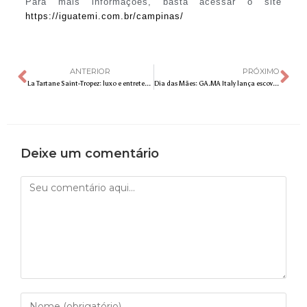
Para mais informações, basta acessar o site
https://iguatemi.com.br/campinas/
ANTERIOR
PRÓXIMO
La Tartane Saint-Tropez: luxo e entretenimento na Riviera Francesa
Dia das Mães: GA.MA Italy lança escova secadora Eleganza Plus, que oferece modelagem fácil e rápida para o dia a dia
Deixe um comentário