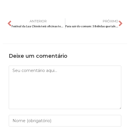
ANTERIOR
PRÓXIMO
Festival da Lua Chinês terá oficinas temáticas e sessões de auriculoterapia gratuitas para os visitantes durante o evento
Para sair do comum: 5 Bebidas que talvez você não conheça na Starbucks
Deixe um comentário