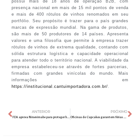
possui mais de 18 anos de operação B2B, com
presença nacional em mais de 15 mil pontos de venda
e mais de 400 rótulos de vinhos renomados em seu
portfólio. Seu propósito é trazer para o país grandes
marcas de expressão mundial. Na gama de produtos,
são mais de 50 produtores de 14 países. Apresenta
valores e uma filosofia que permite à empresa trazer
rótulos de vinhos de extrema qualidade, contando com
sólida estrutura logística e capacidade operacional
para atender todo o território nacional. A viabilidade da
empresa estabeleceu-se através de fortes parcerias,
firmadas com grandes vinícolas do mundo. Mais
informações em
https://institucional.cantuimportadora.com.br/
.
ANTERIOR
PRÓXIMO
FDA aprova Nirsevimabe para proteger bebês contra o Vírus Sincicial Respiratório
Oficinas de Cupcakes garantem férias divertidas nas lojas de Buddy Valastro