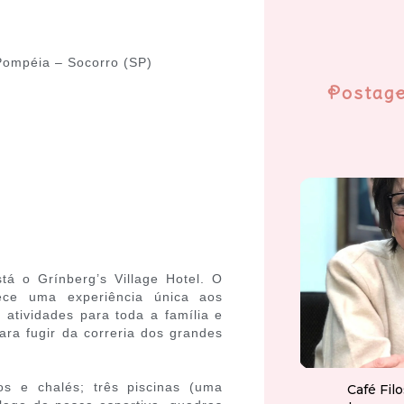
Pompéia – Socorro (SP)
Postag
tá o Grínberg’s Village Hotel. O
rece uma experiência única aos
atividades para toda a família e
para fugir da correria dos grandes
s e chalés; três piscinas (uma
Café Fil