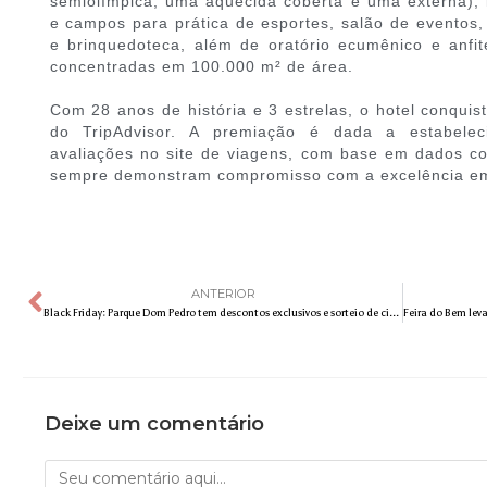
semiolímpica, uma aquecida coberta e uma externa), 
e campos para prática de esportes, salão de eventos, 
e brinquedoteca, além de oratório ecumênico e anfi
concentradas em 100.000 m² de área.
Com 28 anos de história e 3 estrelas, o hotel conquis
do TripAdvisor. A premiação é dada a estabele
avaliações no site de viagens, com base em dados c
sempre demonstram compromisso com a excelência em
ANTERIOR
Black Friday: Parque Dom Pedro tem descontos exclusivos e sorteio de cinco carros
Deixe um comentário