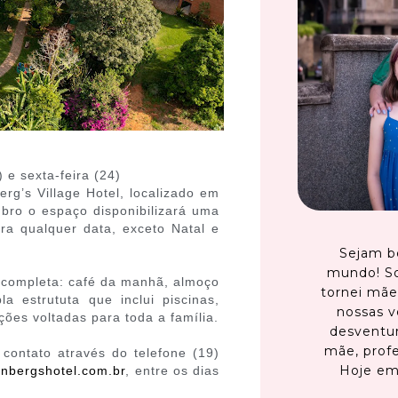
e sexta-feira (24)
g’s Village Hotel, localizado em
mbro o espaço disponibilizará uma
 qualquer data, exceto Natal e
Sejam b
mundo! S
 completa: café da manhã, almoço
tornei mãe
 estrututa que inclui piscinas,
nossas v
ações voltadas para toda a família.
desventur
mãe, profe
contato através do telefone (19)
Hoje em
inbergshotel.com.br
, entre os dias