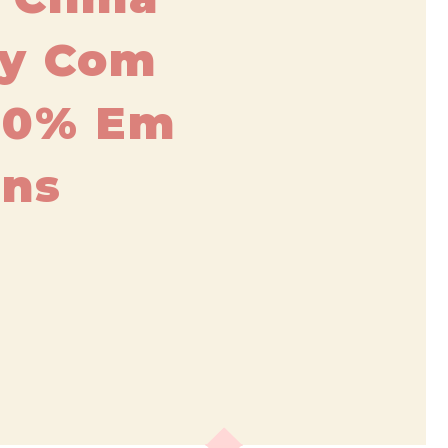
ay Com
30% Em
ns