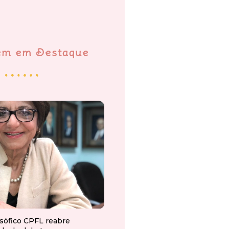
em em Destaque
osófico CPFL reabre