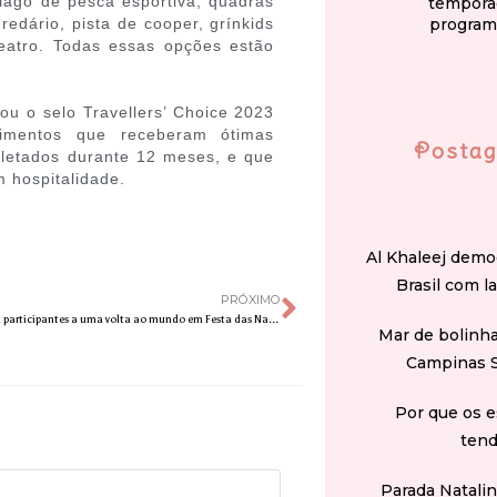
lago de pesca esportiva, quadras
tempora
program
redário, pista de cooper, grínkids
teatro. Todas essas opções estão
tou o selo Travellers’ Choice 2023
cimentos que receberam ótimas
Postag
oletados durante 12 meses, e que
 hospitalidade.
Al Khaleej demo
Brasil com l
PRÓXIMO
Feira do Bem leva participantes a uma volta ao mundo em Festa das Nações
Mar de bolinha
Campinas 
Por que os e
tend
Parada Natali