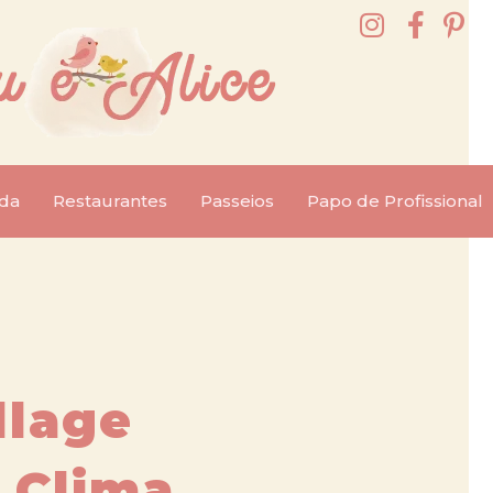
da
Restaurantes
Passeios
Papo de Profissional
llage
 Clima