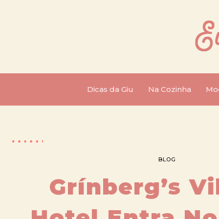
Dicas da Giu
Na Cozinha
Mo
BLOG
Grínberg’s Vi
Hotel Entra No