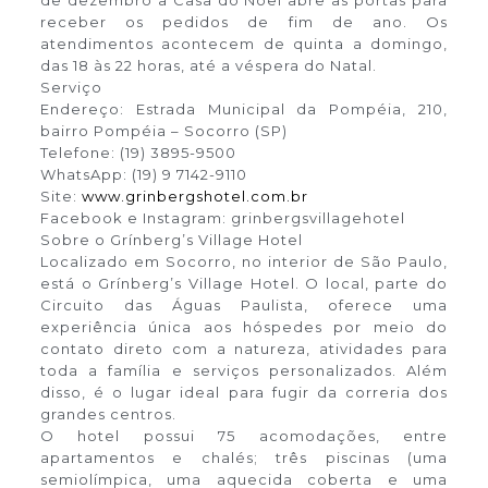
de dezembro a Casa do Noel abre as portas para
receber os pedidos de fim de ano. Os
atendimentos acontecem de quinta a domingo,
das 18 às 22 horas, até a véspera do Natal.
Serviço
Endereço: Estrada Municipal da Pompéia, 210,
bairro Pompéia – Socorro (SP)
Telefone: (19) 3895-9500
WhatsApp: (19) 9 7142-9110
Site:
www.grinbergshotel.com.br
Facebook e Instagram: grinbergsvillagehotel
Sobre o Grínberg’s Village Hotel
Localizado em Socorro, no interior de São Paulo,
está o Grínberg’s Village Hotel. O local, parte do
Circuito das Águas Paulista, oferece uma
experiência única aos hóspedes por meio do
contato direto com a natureza, atividades para
toda a família e serviços personalizados. Além
disso, é o lugar ideal para fugir da correria dos
grandes centros.
O hotel possui 75 acomodações, entre
apartamentos e chalés; três piscinas (uma
semiolímpica, uma aquecida coberta e uma