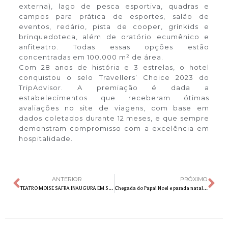
externa), lago de pesca esportiva, quadras e
campos para prática de esportes, salão de
eventos, redário, pista de cooper, grínkids e
brinquedoteca, além de oratório ecumênico e
anfiteatro. Todas essas opções estão
concentradas em 100.000 m² de área.
Com 28 anos de história e 3 estrelas, o hotel
conquistou o selo Travellers’ Choice 2023 do
TripAdvisor. A premiação é dada a
estabelecimentos que receberam ótimas
avaliações no site de viagens, com base em
dados coletados durante 12 meses, e que sempre
demonstram compromisso com a excelência em
hospitalidade.
ANTERIOR
PRÓXIMO
TEATRO MOISE SAFRA INAUGURA EM SÃO PAULO COM PEÇA INFANTO-JUVENIL NO DIA DA CONSCIÊNCIA NEGRA
Chegada do Papai Noel e parada natalina no Cantareira Norte Shopping dia 11 de novembro às 14h