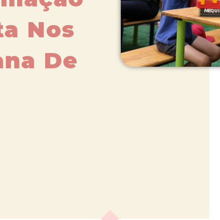
ita Nos
ana De