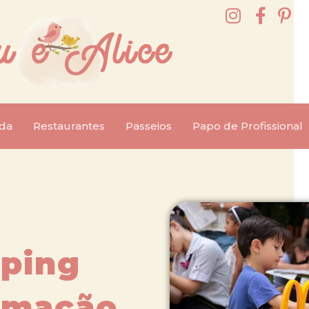
da
Restaurantes
Passeios
Papo de Profissional
pping
amação