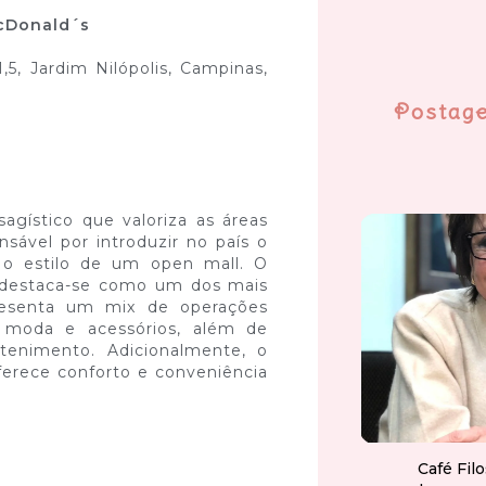
McDonald´s
,5, Jardim Nilópolis, Campinas,
Postag
agístico que valoriza as áreas
onsável por introduzir no país o
r o estilo de um open mall. O
 destaca-se como um dos mais
presenta um mix de operações
m moda e acessórios, além de
etenimento. Adicionalmente, o
erece conforto e conveniência
Café Fil