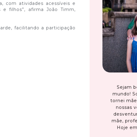
a, com atividades acessíveis e
 e filhos”, afirma João Timm,
de, facilitando a participação
Sejam b
mundo! S
tornei mãe
nossas v
desventur
mãe, profe
Hoje em