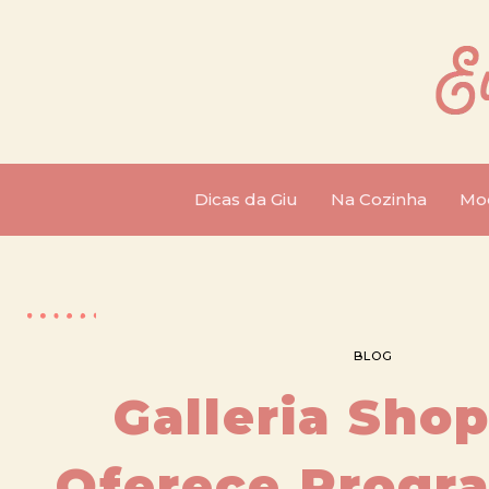
Dicas da Giu
Na Cozinha
Mo
BLOG
Galleria Sho
Oferece Progr