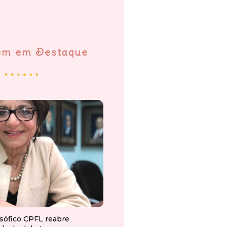
em em Destaque
osófico CPFL reabre