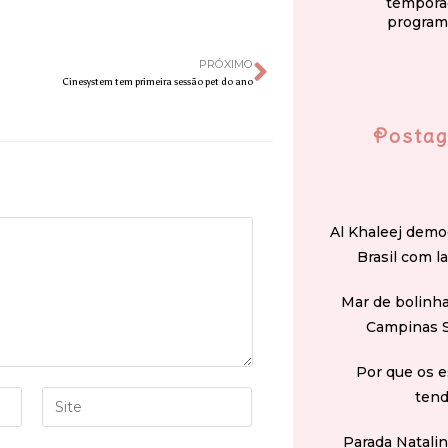
tempora
program
PRÓXIMO
Cinesystem tem primeira sessão pet do ano
Postag
Al Khaleej demo
Brasil com l
Mar de bolinha
Campinas 
Por que os e
tend
Parada Natali