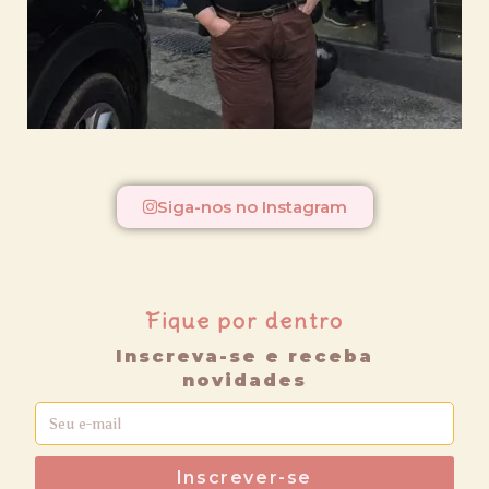
Siga-nos no Instagram
Fique por dentro
Inscreva-se e receba
novidades
Inscrever-se