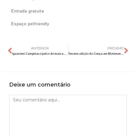
Entrada gratuita
Espaço petfriendly
ANTERIOR
PRÓXIMO
Iguatemi Campinas é palco de mais um Encontro de Carros Antigos
Terceira edição do Cresça em Movimento vem aí neste domingo, no kartódromo da Lagoa do Taquaral
Deixe um comentário