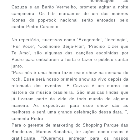
homenagem ao
Cazuza e ao Barão Vermelho, promete agitar a noite
campineira. Os hits marcantes de um dos maiores
ícones do pop-rock nacional serão entoados pelo
cantor Pedro Caraccio.
No repertório, sucessos como ‘Exagerado’, ‘Ideologia’,
‘Por Você’, ‘Codinome Beija-Flor’, ‘Preciso Dizer que
Te Amo’, são algumas das canções escolhidas por
Pedro para embalarem a festa e fazer o público cantar
junto.
“Para nós é uma honra fazer esse show na semana do
rock. Esse será nosso primeiro show ao vivo depois da
retomada dos eventos. E Cazuza é um marco na
história da música brasileira. São músicas lindas que
já fizeram parte da vida de todo mundo de alguma
maneira. As expectivas para esse show são as
melhores e será uma grande celebração dessa data. ”,
comenta Pedro.
Para o gerente de marketing do Shopping Parque das
Bandeiras, Marcus Sanabria, ter ações como essas é
gratificante. “Queremos entregar para os nossos