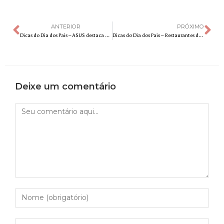
ANTERIOR
PRÓXIMO
Dicas do Dia dos Pais – ASUS destaca novidades e sugestões para o Dia dos Pais
Dicas do Dia dos Pais – Restaurantes do Galleria Shopping oferecem opções deliciosas de delivery para celebrar o Dia dos Pais
Deixe um comentário