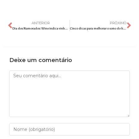
ANTERIOR
PRÓXIMO
Dia dos Namorados: Wine indica vinhos incríveis para quem quer presentear gastando até R$ 60
Cinco dicas para melhorar o sono do bebê
Deixe um comentário