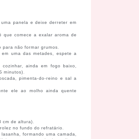
 uma panela e deixe derreter em
té que comece a exalar aroma de
e para não formar grumos.
e, em uma das metades, espete a
cozinhar, ainda em fogo baixo,
5 minutos).
scada, pimenta-do-reino e sal a
unte ele ao molho ainda quente
 cm de altura).
olez no fundo do refratário.
a lasanha, formando uma camada,