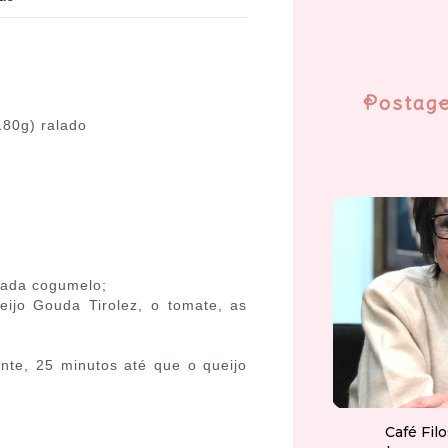
Postag
180g) ralado
 cada cogumelo;
ijo Gouda Tirolez, o tomate, as
te, 25 minutos até que o queijo
Café Fil