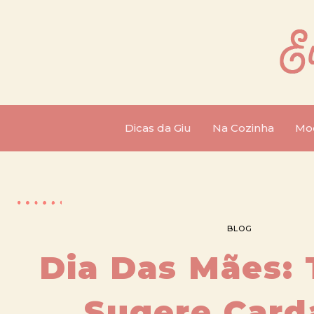
Dicas da Giu
Na Cozinha
Mo
BLOG
Dia Das Mães: 
Sugere Card