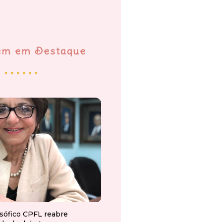
em em Destaque
osófico CPFL reabre