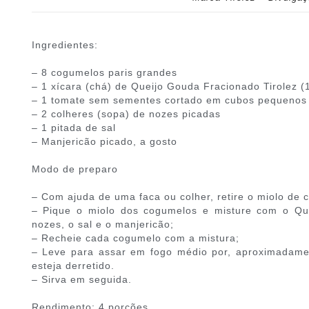
Ingredientes:
– 8 cogumelos paris grandes
– 1 xícara (chá) de Queijo Gouda Fracionado Tirolez (
– 1 tomate sem sementes cortado em cubos pequenos
– 2 colheres (sopa) de nozes picadas
– 1 pitada de sal
– Manjericão picado, a gosto
Modo de preparo
– Com ajuda de uma faca ou colher, retire o miolo de
– Pique o miolo dos cogumelos e misture com o Que
nozes, o sal e o manjericão;
– Recheie cada cogumelo com a mistura;
– Leve para assar em fogo médio por, aproximadamen
esteja derretido.
– Sirva em seguida.
Rendimento: 4 porções