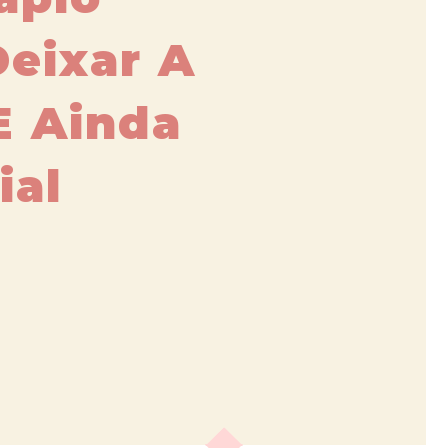
eixar A
E Ainda
ial