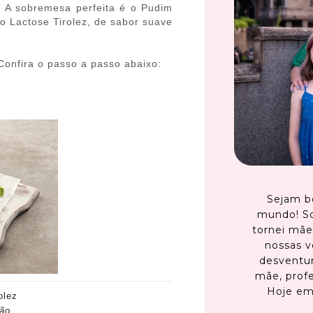
. A sobremesa perfeita é o Pudim
 Lactose Tirolez, de sabor suave
onfira o passo a passo abaixo:
Sejam b
mundo! S
tornei mãe
nossas v
desventur
mãe, profe
Hoje em
olez
ção