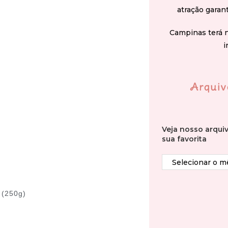
atração garan
Campinas terá 
i
Arquiv
Veja nosso arqui
sua favorita
 (250g)