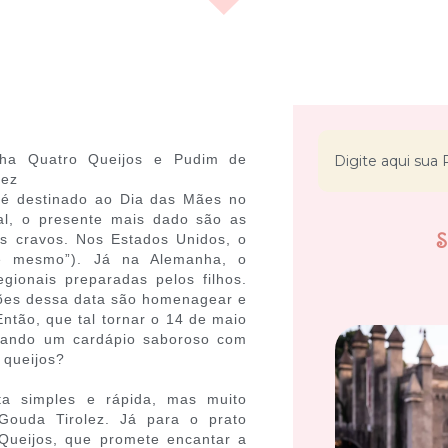
ha Quatro Queijos e Pudim de
lez
é destinado ao Dia das Mães no
al, o presente mais dado são as
os cravos. Nos Estados Unidos, o
cê mesmo”). Já na Alemanha, o
ionais preparadas pelos filhos.
ções dessa data são homenagear e
Então, que tal tornar o 14 de maio
arando um cardápio saboroso com
 queijos?
a simples e rápida, mas muito
Gouda Tirolez. Já para o prato
Queijos, que promete encantar a