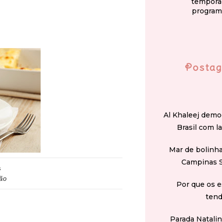
tempora
program
Postag
Al Khaleej demo
Brasil com l
Mar de bolinha
Campinas 
s
ção
Por que os e
tend
Parada Natali