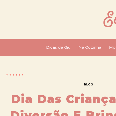
Dicas da Giu
Na Cozinha
Mo
BLOG
Dia Das Criança
Diversão E Brin