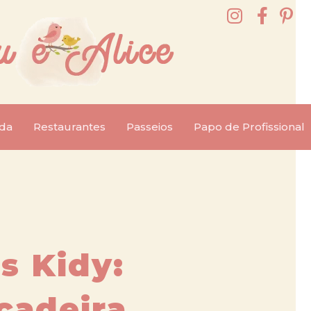
da
Restaurantes
Passeios
Papo de Profissional
s Kidy:
cadeira