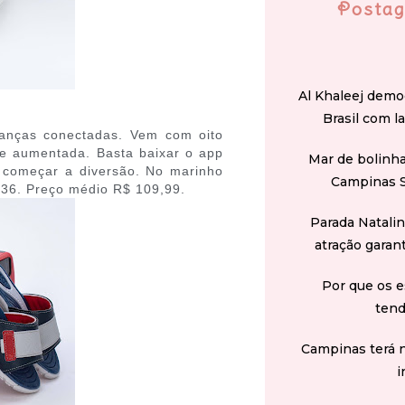
Postag
Al Khaleej demo
Brasil com l
rianças conectadas. Vem com oito
ade aumentada. Basta baixar o app
Mar de bolinha
e começar a diversão. No marinho
Campinas 
 36. Preço médio R$ 109,99.
Parada Natali
atração garan
Por que os e
tend
Campinas terá 
i