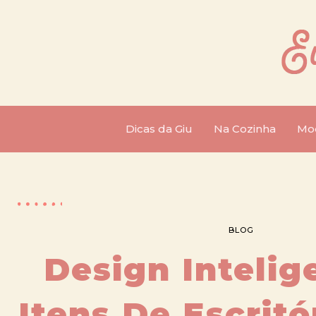
Dicas da Giu
Na Cozinha
Mo
BLOG
Design Intelig
Itens De Escritó