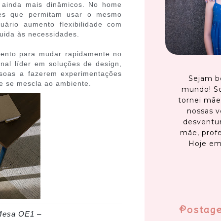
 ainda mais dinâmicos. No home
ções que permitam usar o mesmo
uário aumento flexibilidade com
luida às necessidades.
mento para mudar rapidamente no
onal líder em soluções de design,
ssoas a fazerem experimentações
Sejam b
ue se mescla ao ambiente.
mundo! S
tornei mãe
nossas v
desventur
mãe, profe
Hoje em
Postag
Mesa OE1 –