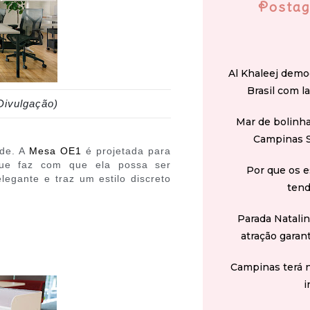
Postag
Al Khaleej demo
Brasil com l
Divulgação)
Mar de bolinha
Campinas 
ade. A
Mesa OE1
é projetada para
que faz com que ela possa ser
Por que os e
egante e traz um estilo discreto
tend
Parada Natali
atração garan
Campinas terá 
i