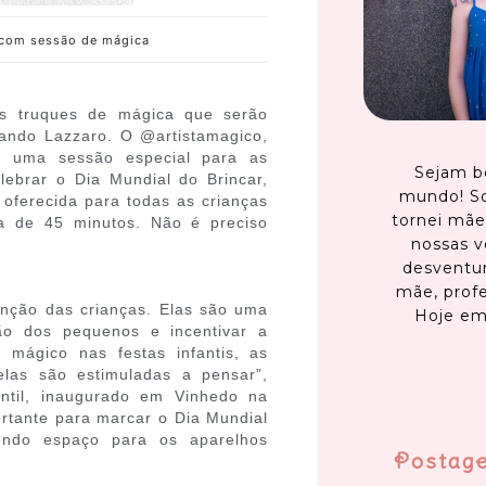
 com sessão de mágica
s truques de mágica que serão
ando Lazzaro. O @artistamagico,
r uma sessão especial para as
Sejam b
ebrar o Dia Mundial do Brincar,
mundo! S
oferecida para todas as crianças
tornei mãe
ca de 45 minutos. Não é preciso
nossas v
desventur
mãe, profe
nção das crianças. Elas são uma
Hoje em
ção dos pequenos e incentivar a
mágico nas festas infantis, as
elas são estimuladas a pensar”,
antil, inaugurado em Vinhedo na
rtante para marcar o Dia Mundial
dendo espaço para os aparelhos
Postag