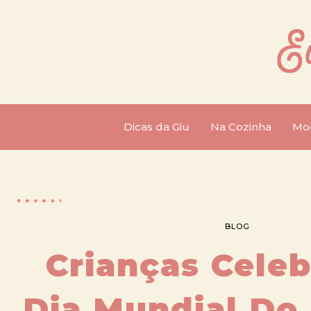
Dicas da Giu
Na Cozinha
Mo
BLOG
Crianças Cele
Dia Mundial Do 