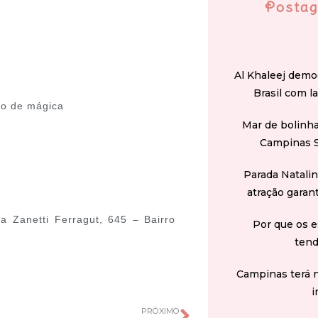
Postag
Al Khaleej demo
Brasil com l
ão de mágica
Mar de bolinha
Campinas 
Parada Natali
atração garan
a Zanetti Ferragut, 645 – Bairro
Por que os e
tend
Campinas terá 
i
PRÓXIMO