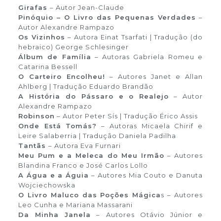
Girafas
– Autor Jean-Claude
Pinóquio – O Livro das Pequenas Verdades
–
Autor Alexandre Rampazo
Os Vizinhos
– Autora Einat Tsarfati | Tradução (do
hebraico) George Schlesinger
Álbum de Família
– Autoras Gabriela Romeu e
Catarina Bessell
O Carteiro Encolheu!
– Autores Janet e Allan
Ahlberg | Tradução Eduardo Brandão
A História do Pássaro e o Realejo
– Autor
Alexandre Rampazo
Robinson
– Autor Peter Sís | Tradução Érico Assis
Onde Está Tomás?
– Autoras Micaela Chirif e
Leire Salaberria | Tradução Daniela Padilha
Tantãs
– Autora Eva Furnari
Meu Pum e a Meleca do Meu Irmão
– Autores
Blandina Franco e José Carlos Lollo
A Água e a Águia
– Autores Mia Couto e Danuta
Wojciechowska
O Livro Maluco das Poções Mágica
s – Autores
Leo Cunha e Mariana Massarani
Da Minha Janela
– Autores Otávio Júnior e