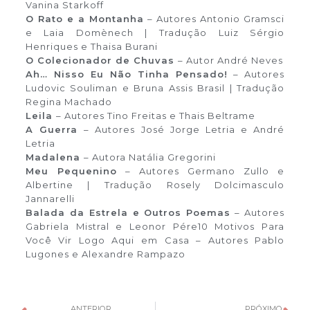
Vanina Starkoff
O Rato e a Montanha
– Autores Antonio Gramsci
e Laia Domènech | Tradução Luiz Sérgio
Henriques e Thaisa Burani
O Colecionador de Chuvas
– Autor André Neves
Ah… Nisso Eu Não Tinha Pensado!
– Autores
Ludovic Souliman e Bruna Assis Brasil | Tradução
Regina Machado
Leila
– Autores Tino Freitas e Thais Beltrame
A Guerra
– Autores José Jorge Letria e André
Letria
Madalena
– Autora Natália Gregorini
Meu Pequenino
– Autores Germano Zullo e
Albertine | Tradução Rosely Dolcimasculo
Jannarelli
Balada da Estrela e Outros Poemas
– Autores
Gabriela Mistral e Leonor Pére10 Motivos Para
Você Vir Logo Aqui em Casa – Autores Pablo
Lugones e Alexandre Rampazo
ANTERIOR
PRÓXIMO