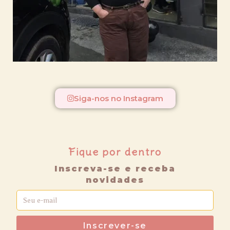
Siga-nos no Instagram
Fique por dentro
Inscreva-se e receba
novidades
Inscrever-se