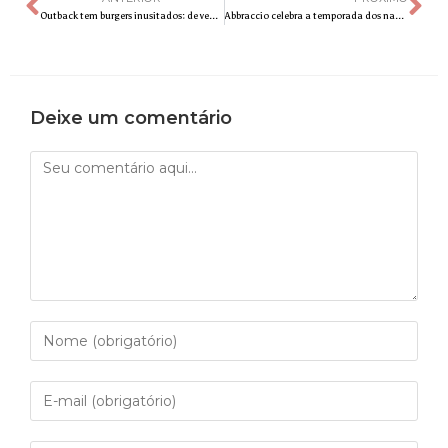
Outback tem burgers inusitados: de veggie a opções com costela e camarões
Abbraccio celebra a temporada dos namorados com oferta e gift especial: uma exclusiva wine bag
Deixe um comentário