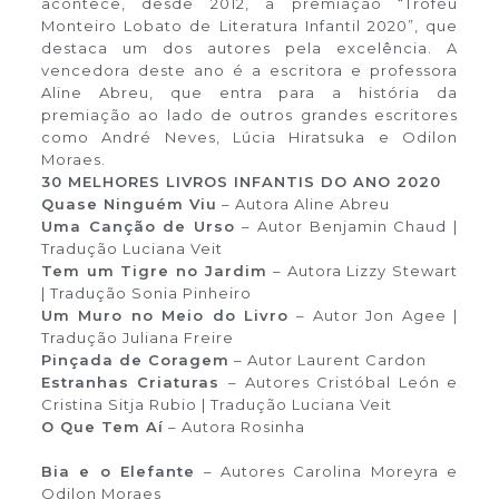
acontece, desde 2012, a premiação “Troféu
Monteiro Lobato de Literatura Infantil 2020”, que
destaca um dos autores pela excelência. A
vencedora deste ano é a escritora e professora
Aline Abreu, que entra para a história da
premiação ao lado de outros grandes escritores
como André Neves, Lúcia Hiratsuka e Odilon
Moraes.
30 MELHORES LIVROS INFANTIS DO ANO 2020
Quase Ninguém Viu
– Autora Aline Abreu
Uma Canção de Urso
– Autor Benjamin Chaud |
Tradução Luciana Veit
Tem um Tigre no Jardim
– Autora Lizzy Stewart
| Tradução Sonia Pinheiro
Um Muro no Meio do Livro
– Autor Jon Agee |
Tradução Juliana Freire
Pinçada de Coragem
– Autor Laurent Cardon
Estranhas Criaturas
– Autores Cristóbal León e
Cristina Sitja Rubio | Tradução Luciana Veit
O Que Tem Aí
– Autora Rosinha
Bia e o Elefante
– Autores Carolina Moreyra e
Odilon Moraes