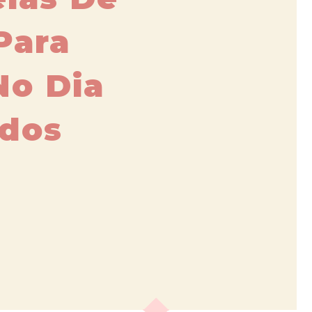
Para
No Dia
dos