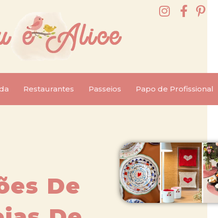
da
Restaurantes
Passeios
Papo de Profissional
ões De
eias De