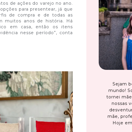
os de ações do varejo no ano.
 opções para presentear, já que
rfis de compra e de todas as
m muitos anos de história. Há
ico em casa, então os itens
dência nesse período”, conta
Sejam b
mundo! S
tornei mãe
nossas v
desventur
mãe, profe
Hoje em