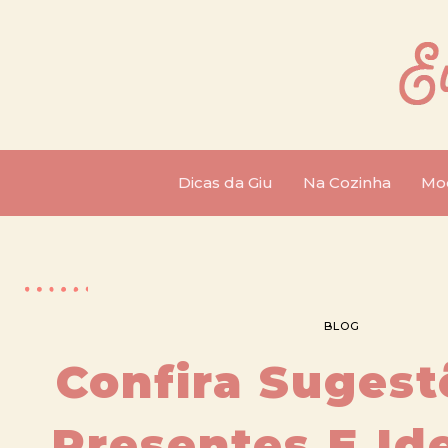
Dicas da Giu
Na Cozinha
Mo
BLOG
Confira Sugest
Presentes E Id