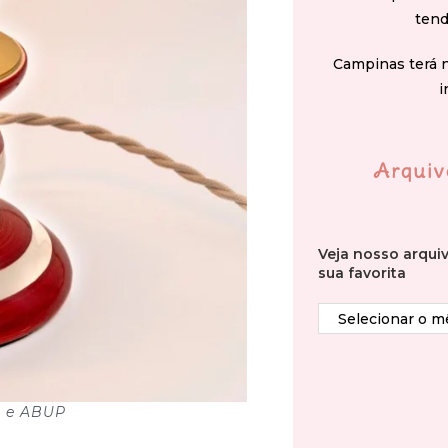
tend
Campinas terá 
i
Arquiv
Veja nosso arqui
sua favorita
n e ABUP