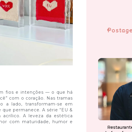
Postag
 fios e intenções — o que há
você” com o coração. Nas tramas
do a lado, transformam-se em
e que permanece. A série “EU &
crílico. A leveza da estética
amor com maturidade, humor e
Restaurant