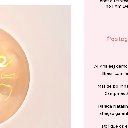
chef e reforç
no I Am D
Postag
Al Khaleej demo
Brasil com l
Mar de bolinha
Campinas 
Parada Natali
atração garan
Por que os e