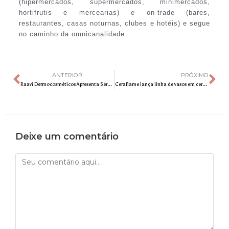
(hipermercados, supermercados, minimercados,
hortifrutis e mercearias) e on-trade (bares,
restaurantes, casas noturnas, clubes e hotéis) e segue
no caminho da omnicanalidade.
ANTERIOR
PRÓXIMO
Raavi Dermocosméticos Apresenta Sérum Especial Com Prebióticos Derivados Da Flor-De-Cera e Sérum Enriquecido Com Vitamina C Pura
Ceraflame lança linha de vasos em cerâmica
Deixe um comentário