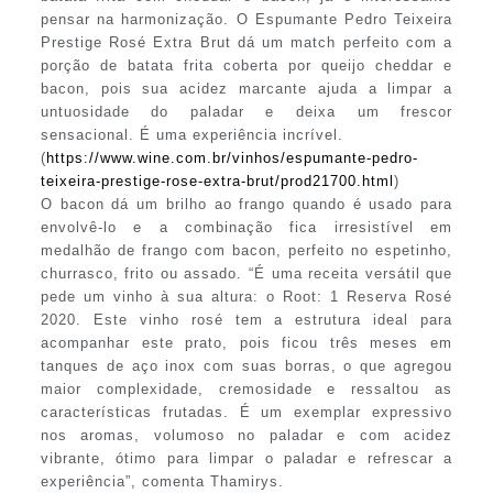
pensar na harmonização. O Espumante Pedro Teixeira
Prestige Rosé Extra Brut dá um match perfeito com a
porção de batata frita coberta por queijo cheddar e
bacon, pois sua acidez marcante ajuda a limpar a
untuosidade do paladar e deixa um frescor
sensacional. É uma experiência incrível.
(
https://www.wine.com.br/vinhos/espumante-pedro-
teixeira-prestige-rose-extra-brut/prod21700.html
)
O bacon dá um brilho ao frango quando é usado para
envolvê-lo e a combinação fica irresistível em
medalhão de frango com bacon, perfeito no espetinho,
churrasco, frito ou assado. “É uma receita versátil que
pede um vinho à sua altura: o Root: 1 Reserva Rosé
2020. Este vinho rosé tem a estrutura ideal para
acompanhar este prato, pois ficou três meses em
tanques de aço inox com suas borras, o que agregou
maior complexidade, cremosidade e ressaltou as
características frutadas. É um exemplar expressivo
nos aromas, volumoso no paladar e com acidez
vibrante, ótimo para limpar o paladar e refrescar a
experiência”, comenta Thamirys.