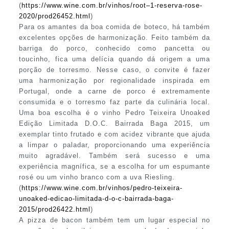
(
https://www.wine.com.br/vinhos/root–1-reserva-rose-
2020/prod26452.html
)
Para os amantes da boa comida de boteco, há também
excelentes opções de harmonização. Feito também da
barriga do porco, conhecido como pancetta ou
toucinho, fica uma delícia quando dá origem a uma
porção de torresmo. Nesse caso, o convite é fazer
uma harmonização por regionalidade inspirada em
Portugal, onde a carne de porco é extremamente
consumida e o torresmo faz parte da culinária local.
Uma boa escolha é o vinho Pedro Teixeira Unoaked
Edição Limitada D.O.C. Bairrada Baga 2015, um
exemplar tinto frutado e com acidez vibrante que ajuda
a limpar o paladar, proporcionando uma experiência
muito agradável. Também será sucesso e uma
experiência magnífica, se a escolha for um espumante
rosé ou um vinho branco com a uva Riesling.
(
https://www.wine.com.br/vinhos/pedro-teixeira-
unoaked-edicao-limitada-d-o-c-bairrada-baga-
2015/prod26422.html
)
A pizza de bacon também tem um lugar especial no