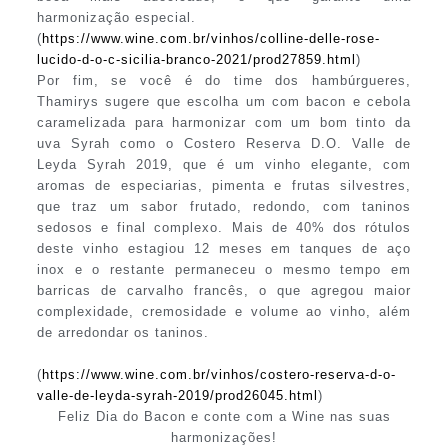
harmonização especial.
(
https://www.wine.com.br/vinhos/colline-delle-rose-
lucido-d-o-c-sicilia-branco-2021/prod27859.html
)
Por fim, se você é do time dos hambúrgueres,
Thamirys sugere que escolha um com bacon e cebola
caramelizada para harmonizar com um bom tinto da
uva Syrah como o Costero Reserva D.O. Valle de
Leyda Syrah 2019, que é um vinho elegante, com
aromas de especiarias, pimenta e frutas silvestres,
que traz um sabor frutado, redondo, com taninos
sedosos e final complexo. Mais de 40% dos rótulos
deste vinho estagiou 12 meses em tanques de aço
inox e o restante permaneceu o mesmo tempo em
barricas de carvalho francês, o que agregou maior
complexidade, cremosidade e volume ao vinho, além
de arredondar os taninos.
(
https://www.wine.com.br/vinhos/costero-reserva-d-o-
valle-de-leyda-syrah-2019/prod26045.html
)
Feliz Dia do Bacon e conte com a Wine nas suas
harmonizações!