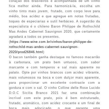
coração dos brasileiros e acompanhada de um vinho
fica melhor ainda. Para harmonizá-la, escolha um
vinho tinto mais jovem, frutado, com corpo leve para
médio, boa acidez e que agregue em notas frutadas,
toques de especiarias e sutil herbáceo. A sugestão da
especialista é o chileno Baron Philippe de Rothschild
Mas Andes Cabernet Sauvignon 2020, que certamente
agradará a todos os presentes.
(
https://www.wine.com.br/vinhos/baron-philippe-de-
rothschild-mas-andes-cabernet-sauvignon-
2020/prod26846.html
)
O bacon também ganha destaque no famoso macarrão
à carbonara, um prato bem untuoso, com sabor
marcante e com temperos e sal mais aparente no
palato. Opte por vinhos brancos com acidez vibrante,
mais volumosos na boca e com dulçor mais aparente,
para proporcionar um excelente contraste com a
gordura e com o sal. O vinho Colline delle Rose Lucido
D.O.C Sicilia Branco 2021 faz uma combinação
incrível com este prato, pois é bem estruturado,
frutado, aromático, com acidez crocante e um final de
boca mais adocicado, o que garante uma