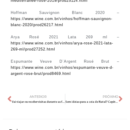
mediterranee-rose-2019/prod25114.html
Hoffman Sauvignon Blanc 2020 –
https://www.wine.com.br/vinhos/hoffman-sauvignon-
blanc-2020/prod26217.html
Arya Rosé 2021 Lata 269 ml –
https://www.wine.com.br/vinhos/arya-rose-2021-lata-
269-ml/prod27252.html
Espumante Veuve D`Argent Rosé Brut –
https://www.wine.com.br/vinhos/espumante-veuve-d-
argent-rose-brut/prod8469.html
ANTERIOR
PRÓXIMO
Vai viajar ou receber visitas durante as festas de fim de ano? Siga estas dicas de cuidados com a saúde
Sem ideias para a ceia de Natal? Cepêra traz um cardápio completo bem simples de fazer!