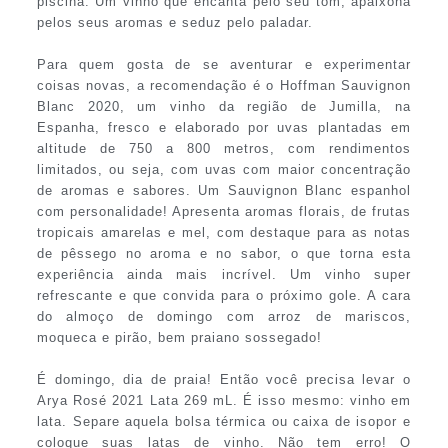
piscina. Um vinho que encanta pelo seu tom, apaixona
pelos seus aromas e seduz pelo paladar.
Para quem gosta de se aventurar e experimentar
coisas novas, a recomendação é o Hoffman Sauvignon
Blanc 2020, um vinho da região de Jumilla, na
Espanha, fresco e elaborado por uvas plantadas em
altitude de 750 a 800 metros, com rendimentos
limitados, ou seja, com uvas com maior concentração
de aromas e sabores. Um Sauvignon Blanc espanhol
com personalidade! Apresenta aromas florais, de frutas
tropicais amarelas e mel, com destaque para as notas
de pêssego no aroma e no sabor, o que torna esta
experiência ainda mais incrível. Um vinho super
refrescante e que convida para o próximo gole. A cara
do almoço de domingo com arroz de mariscos,
moqueca e pirão, bem praiano sossegado!
É domingo, dia de praia! Então você precisa levar o
Arya Rosé 2021 Lata 269 mL. É isso mesmo: vinho em
lata. Separe aquela bolsa térmica ou caixa de isopor e
coloque suas latas de vinho. Não tem erro! O