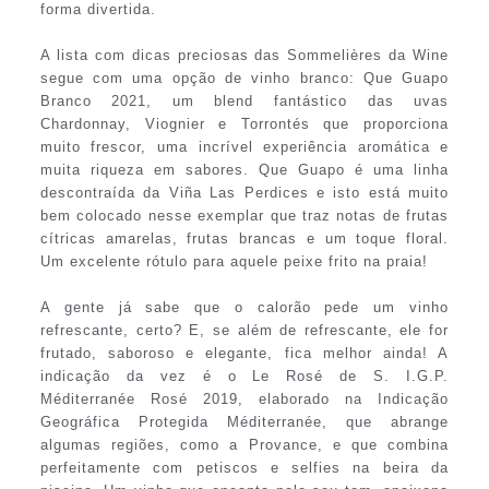
forma divertida.
A lista com dicas preciosas das Sommelières da Wine
segue com uma opção de vinho branco: Que Guapo
Branco 2021, um blend fantástico das uvas
Chardonnay, Viognier e Torrontés que proporciona
muito frescor, uma incrível experiência aromática e
muita riqueza em sabores. Que Guapo é uma linha
descontraída da Viña Las Perdices e isto está muito
bem colocado nesse exemplar que traz notas de frutas
cítricas amarelas, frutas brancas e um toque floral.
Um excelente rótulo para aquele peixe frito na praia!
A gente já sabe que o calorão pede um vinho
refrescante, certo? E, se além de refrescante, ele for
frutado, saboroso e elegante, fica melhor ainda! A
indicação da vez é o Le Rosé de S. I.G.P.
Méditerranée Rosé 2019, elaborado na Indicação
Geográfica Protegida Méditerranée, que abrange
algumas regiões, como a Provance, e que combina
perfeitamente com petiscos e selfies na beira da