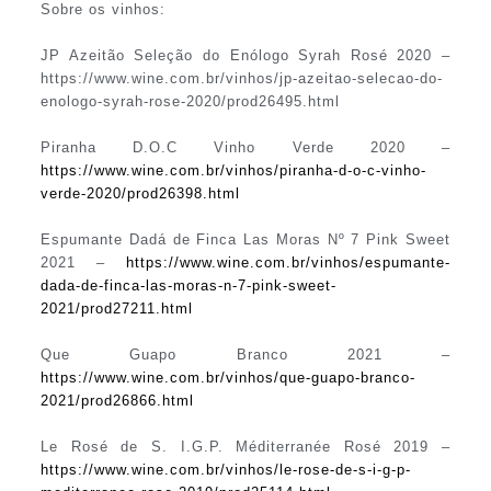
Sobre os vinhos:
JP Azeitão Seleção do Enólogo Syrah Rosé 2020 –
https://www.wine.com.br/vinhos/jp-azeitao-selecao-do-
enologo-syrah-rose-2020/prod26495.html
Piranha D.O.C Vinho Verde 2020 –
https://www.wine.com.br/vinhos/piranha-d-o-c-vinho-
verde-2020/prod26398.html
Espumante Dadá de Finca Las Moras Nº 7 Pink Sweet
2021 –
https://www.wine.com.br/vinhos/espumante-
dada-de-finca-las-moras-n-7-pink-sweet-
2021/prod27211.html
Que Guapo Branco 2021 –
https://www.wine.com.br/vinhos/que-guapo-branco-
2021/prod26866.html
Le Rosé de S. I.G.P. Méditerranée Rosé 2019 –
https://www.wine.com.br/vinhos/le-rose-de-s-i-g-p-