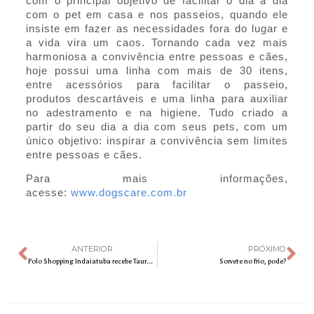
com o principal objetivo de facilitar o dia a dia
com o pet em casa e nos passeios, quando ele
insiste em fazer as necessidades fora do lugar e
a vida vira um caos. Tornando cada vez mais
harmoniosa a convivência entre pessoas e cães,
hoje possui uma linha com mais de 30 itens,
entre acessórios para facilitar o passeio,
produtos descartáveis e uma linha para auxiliar
no adestramento e na higiene. Tudo criado a
partir do seu dia a dia com seus pets, com um
único objetivo: inspirar a convivência sem limites
entre pessoas e cães.
Para mais informações,
acesse:
www.dogscare.com.br
ANTERIOR
PRÓXIMO
Polo Shopping Indaiatuba recebe Taurus Festival, maior festival de churrasco do interior paulista
Sorvete no frio, pode?