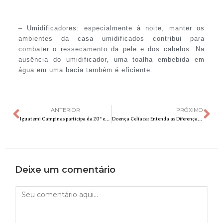
– Umidificadores: especialmente à noite, manter os
ambientes da casa umidificados contribui para
combater o ressecamento da pele e dos cabelos. Na
ausência do umidificador, uma toalha embebida em
água em uma bacia também é eficiente.
ANTERIOR
PRÓXIMO
Iguatemi Campinas participa da 20ª edição da Campinas Restaurant Week
Doença Celíaca: Entenda as Diferenças entre Intolerância e Alergia ao Glúten e Como Seguir uma Dieta Sem Glúten de Forma Segura
Deixe um comentário