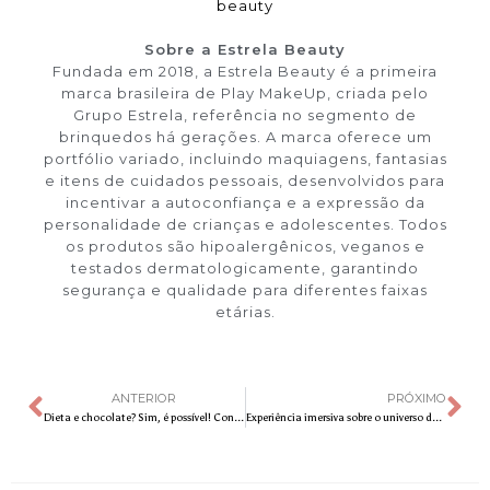
beauty
Sobre a Estrela Beauty
Fundada em 2018, a Estrela Beauty é a primeira
marca brasileira de Play MakeUp, criada pelo
Grupo Estrela, referência no segmento de
brinquedos há gerações. A marca oferece um
portfólio variado, incluindo maquiagens, fantasias
e itens de cuidados pessoais, desenvolvidos para
incentivar a autoconfiança e a expressão da
personalidade de crianças e adolescentes. Todos
os produtos são hipoalergênicos, veganos e
testados dermatologicamente, garantindo
segurança e qualidade para diferentes faixas
etárias.
ANTERIOR
PRÓXIMO
Dieta e chocolate? Sim, é possível! Conheça a massa que te ajuda a manter o equilíbrio
Experiência imersiva sobre o universo de Tim Burton chega pela primeira vez a São Paulo, após sucesso em Nova York