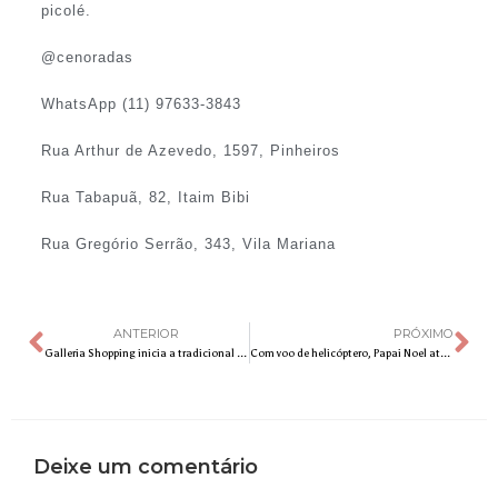
picolé.
@cenoradas
WhatsApp (11) 97633-3843
Rua Arthur de Azevedo, 1597, Pinheiros
Rua Tabapuã, 82, Itaim Bibi
Rua Gregório Serrão, 343, Vila Mariana
ANTERIOR
PRÓXIMO
Galleria Shopping inicia a tradicional temporada de corais natalinos
Com voo de helicóptero, Papai Noel aterrissa no Paulínia Winner Mall Shopping nesta sexta (1º)
Deixe um comentário