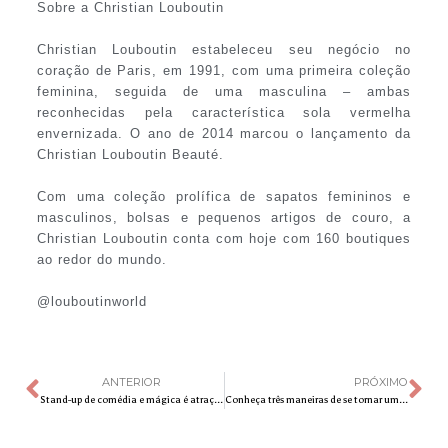
Sobre a Christian Louboutin
Christian Louboutin estabeleceu seu negócio no
coração de Paris, em 1991, com uma primeira coleção
feminina, seguida de uma masculina – ambas
reconhecidas pela característica sola vermelha
envernizada. O ano de 2014 marcou o lançamento da
Christian Louboutin Beauté.
Com uma coleção prolífica de sapatos femininos e
masculinos, bolsas e pequenos artigos de couro, a
Christian Louboutin conta com hoje com 160 boutiques
ao redor do mundo.
@louboutinworld
ANTERIOR
PRÓXIMO
Stand-up de comédia e mágica é atração no Shopping ParkCity Sumaré
Conheça três maneiras de se tornar um cidadão espanhol