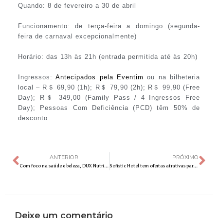
Quando: 8 de fevereiro a 30 de abril
Funcionamento: de terça-feira a domingo (segunda-
feira de carnaval excepcionalmente)
Horário: das 13h às 21h (entrada permitida até às 20h)
Ingressos:
Antecipados pela Eventim
ou na bilheteria
local – R＄ 69,90 (1h); R＄ 79,90 (2h); R＄ 99,90 (Free
Day); R＄ 349,00 (Family Pass / 4 Ingressos Free
Day); Pessoas Com Deficiência (PCD) têm 50% de
desconto
ANTERIOR
PRÓXIMO
Com foco na saúde e beleza, DUX Nutrition traz o frescor do Capim Limão para sua linha Collagen
Sofistic Hotel tem ofertas atrativas para os turistas que deixaram a viagem de Carnaval para última hora
Deixe um comentário