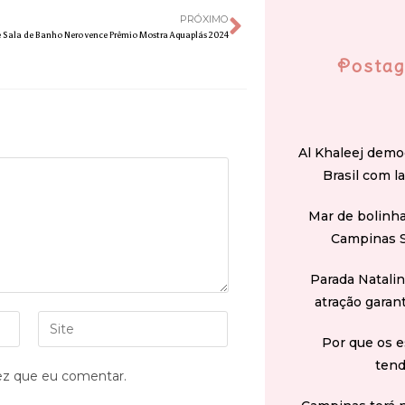
PRÓXIMO
 Sala de Banho Nero vence Prêmio Mostra Aquaplás 2024
Postag
Al Khaleej demo
Brasil com l
Mar de bolinha
Campinas 
Parada Natali
atração garan
Por que os e
tend
ez que eu comentar.