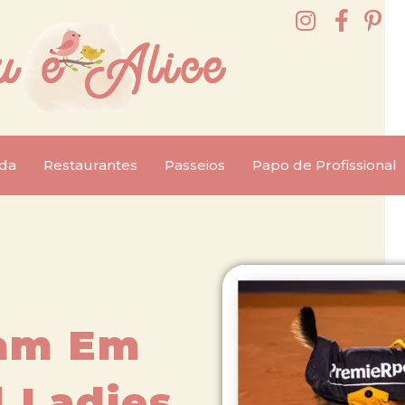
da
Restaurantes
Passeios
Papo de Profissional
ram Em
 Ladies