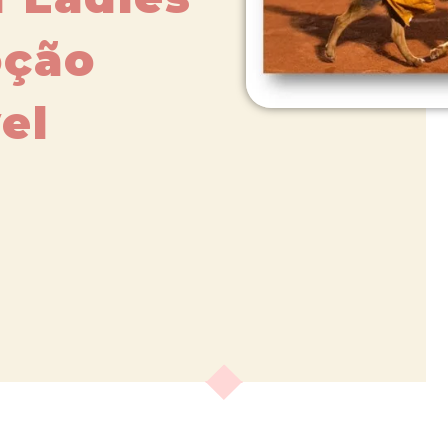
oção
el