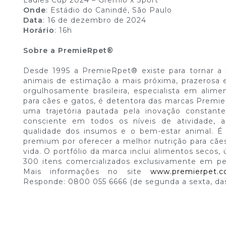
Ladies Cup 2024 – Grêmio x Sport
Onde
: Estádio do Canindé, São Paulo
Data
: 16 de dezembro de 2024
Horário
: 16h
Sobre a PremieRpet®
Desde 1995 a PremieRpet® existe para tornar a
animais de estimação a mais próxima, prazerosa 
orgulhosamente brasileira, especialista em alime
para cães e gatos, é detentora das marcas Premie
uma trajetória pautada pela inovação constant
consciente em todos os níveis de atividade, a
qualidade dos insumos e o bem-estar animal. 
premium por oferecer a melhor nutrição para cãe
vida. O portfólio da marca inclui alimentos secos
300 itens comercializados exclusivamente em pet 
Mais informações no site
www.premierpet.c
Responde: 0800 055 6666 (de segunda a sexta, das