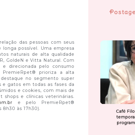
Postag
 relação das pessoas com seus
e longa possível. Uma empresa
ntos naturais de alta qualidade
R, GoldeN e Vitta Natural. Com
e e direcionada pelo consumo
 PremieRpet® prioriza a alta
É destaque no segmento super
s e gatos em todas as fases da
, úmidos e cookies, com mais de
shops e clínicas veterinárias.
om.br
e pelo PremieRpet®
 8h30 às 17h30).
Café Fil
tempora
program