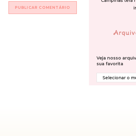
Campinas terá 
i
Arquiv
Veja nosso arqui
sua favorita