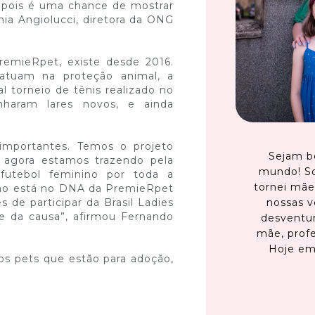
 pois é uma chance de mostrar
nia Angiolucci, diretora da ONG
remieRpet, existe desde 2016.
tuam na proteção animal, a
al torneio de tênis realizado no
nharam lares novos, e ainda
importantes. Temos o projeto
Sejam b
 agora estamos trazendo pela
mundo! S
futebol feminino por toda a
tornei mãe
ção está no DNA da PremieRpet
nossas v
 de participar da Brasil Ladies
de da causa”, afirmou Fernando
desventur
mãe, profe
Hoje em
os pets que estão para adoção,