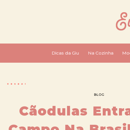
Dicas da Giu
Na Cozinha
Mo
BLOG
Cãodulas Ent
Campo Na Brasil