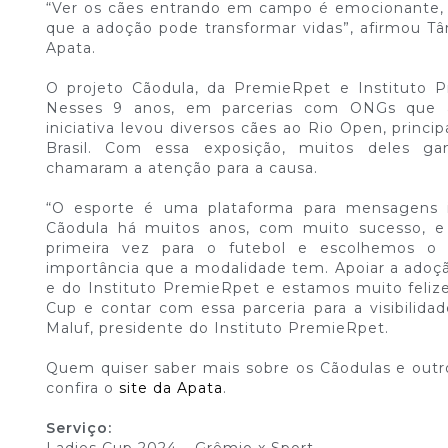
“Ver os cães entrando em campo é emocionante,
que a adoção pode transformar vidas”, afirmou Tâ
Apata.
O projeto Cãodula, da PremieRpet e Instituto P
Nesses 9 anos, em parcerias com ONGs que a
iniciativa levou diversos cães ao Rio Open, princip
Brasil. Com essa exposição, muitos deles ga
chamaram a atenção para a causa.
“O esporte é uma plataforma para mensagens 
Cãodula há muitos anos, com muito sucesso, e
primeira vez para o futebol e escolhemos o 
importância que a modalidade tem. Apoiar a ado
e do Instituto PremieRpet e estamos muito felizes
Cup e contar com essa parceria para a visibilida
Maluf, presidente do Instituto PremieRpet.
Quem quiser saber mais sobre os Cãodulas e outr
confira o
site da Apata
.
Serviço: