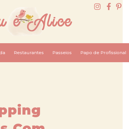
da
Restaurantes
Passeios
Papo de Profissional
pping
as Com