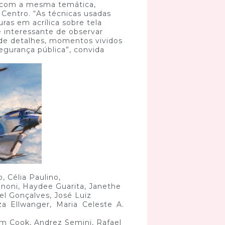
os com a mesma temática,
Centro. “As técnicas usadas
uras em acrílica sobre tela
 interessante de observar
 de detalhes, momentos vividos
egurança pública”, convida
, Célia Paulino,
gnoni, Haydee Guarita, Janethe
oel Gonçalves, José Luiz
za Ellwanger, Maria Celeste A.
am Cook, Andrez Semini, Rafael