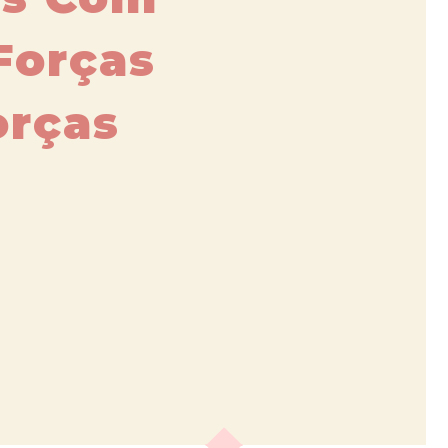
Forças
orças