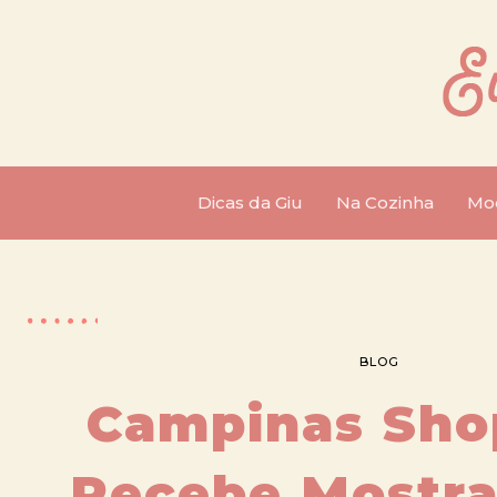
Dicas da Giu
Na Cozinha
Mo
BLOG
Campinas Sho
Recebe Mostr