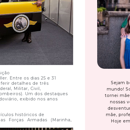
sição
ler. Entre os dias 25 e 31
Sejam b
ferir detalhes de três
ral, Militar, Civil,
mundo! S
Bombeiros). Um dos destaques
tornei mãe
doviário, exibido nos anos
nossas v
desventur
mãe, profe
culos históricos de
las Forças Armadas (Marinha,
Hoje em