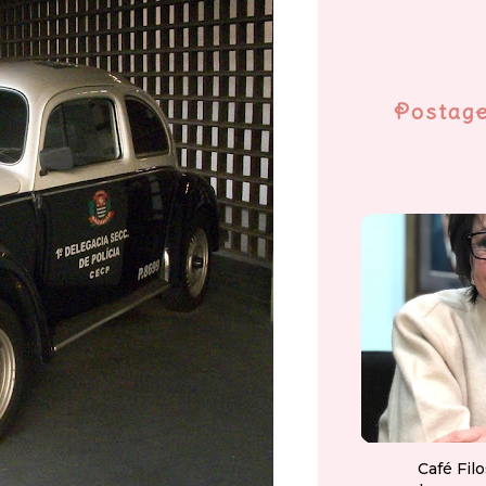
Postag
Café Fil