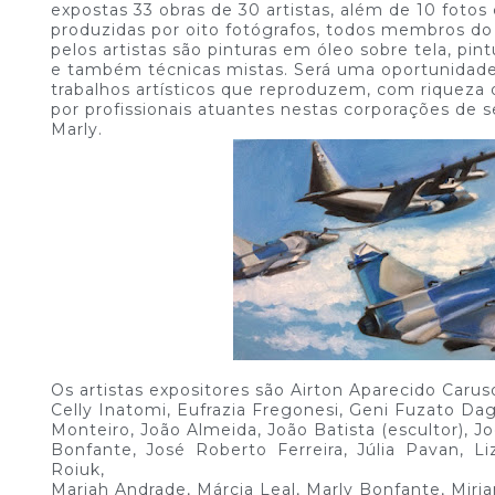
expostas 33 obras de 30 artistas, além de 10 fot
produzidas por oito fotógrafos, todos membros do 
pelos artistas são pinturas em óleo sobre tela, pint
e também técnicas mistas. Será uma oportunidade
trabalhos artísticos que reproduzem, com riqueza
por profissionais atuantes nestas corporações de s
Marly.
Os artistas expositores são Airton Aparecido Caruso
Celly Inatomi, Eufrazia Fregonesi, Geni Fuzato Da
Monteiro, João Almeida, João Batista (escultor), J
Bonfante, José Roberto Ferreira, Júlia Pavan, Li
Roiuk,
Mariah Andrade, Márcia Leal, Marly Bonfante, Miri