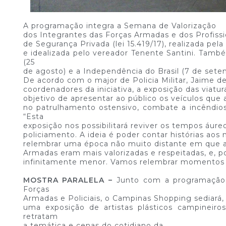
A programação integra a Semana de Valorização
dos Integrantes das Forças Armadas e dos Profissi
de Segurança Privada (lei 15.419/17), realizada pel
e idealizada pelo vereador Tenente Santini. Tam
(25
de agosto) e a Independência do Brasil (7 de sete
De acordo com o major de Policia Militar, Jaime d
coordenadores da iniciativa, a exposição das viatu
objetivo de apresentar ao público os veículos que
no patrulhamento ostensivo, combate a incêndios
“Esta
exposição nos possibilitará reviver os tempos áur
policiamento. A ideia é poder contar histórias aos
relembrar uma época não muito distante em que as
Armadas eram mais valorizadas e respeitadas, e, por
infinitamente menor. Vamos relembrar momentos hi
MOSTRA PARALELA –
Junto com a programação
Forças
Armadas e Policiais, o Campinas Shopping sediará, 
uma exposição de artistas plásticos campineiro
retratam
a temática e cenas do cotidiano da