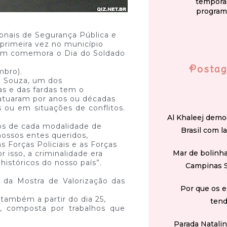
tempora
program
onais de Segurança Pública e
a primeira vez no município
bém comemora o Dia do Soldado
Postag
mbro).
e Souza, um dos
ras e das fardas tem o
 atuaram por anos ou décadas
 ou em situações de conflitos.
Al Khaleej demo
eos de cada modalidade de
Brasil com l
 nossos entes queridos,
 Forças Policiais e as Forças
Mar de bolinha
 isso, a criminalidade era
stóricos do nosso país”.
Campinas 
 da
Mostra de Valorização das
Por que os e
também a partir do dia 25,
tend
s, composta por trabalhos que
Parada Natali