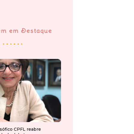
em em Destaque
osófico CPFL reabre