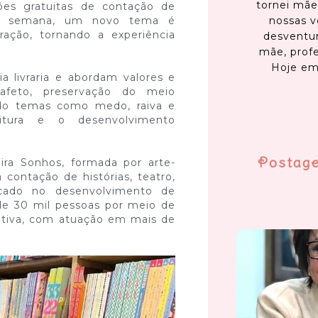
tornei mãe
sões gratuitas de contação de
nossas v
cada semana, um novo tema é
ação, tornando a experiência
desventur
mãe, profe
Hoje em
ia livraria e abordam valores e
, afeto, preservação do meio
ndo temas como medo, raiva e
itura e o desenvolvimento
Postag
ira Sonhos, formada por arte-
ontação de histórias, teatro,
focado no desenvolvimento de
de 30 mil pessoas por meio de
rativa, com atuação em mais de