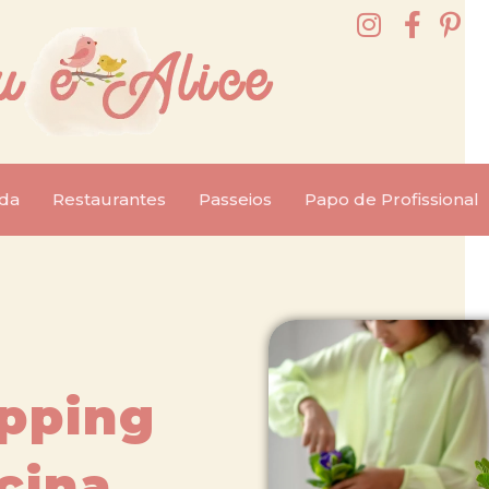
da
Restaurantes
Passeios
Papo de Profissional
pping
cina