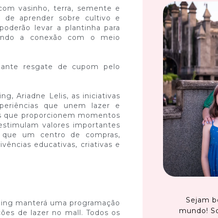
 com vasinho, terra, semente e
m de aprender sobre cultivo e
poderão levar a plantinha para
cendo a conexão com o meio
diante resgate de cupom pelo
, Ariadne Lelis, as iniciativas
eriências que unem lazer e
des que proporcionem momentos
stimulam valores importantes
o que um centro de compras,
ncias educativas, criativas e
Sejam b
pping manterá uma programação
mundo! S
ções de lazer no mall. Todos os