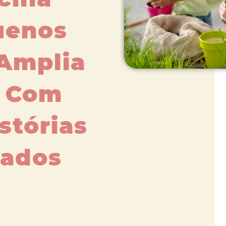
uenos
 Amplia
 Com
stórias
bados