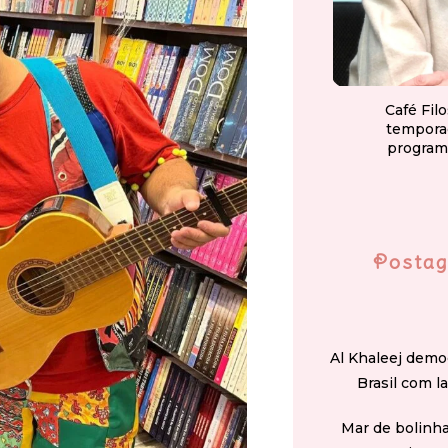
Café Fil
tempora
program
Postag
Al Khaleej demo
Brasil com l
Mar de bolinha