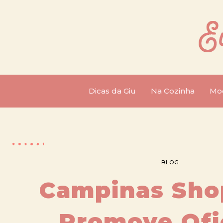
Dicas da Giu
Na Cozinha
Mo
BLOG
Campinas Sho
Promove Ofi