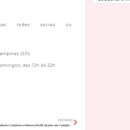
sas redes sociais ou
Campinas (SP)
domingos, das 12h às 22h
PRÓXIMO
Pedro Cardoso, Fabiano Cambota e Adriana Birolli estarão em Campinas neste fim de semana