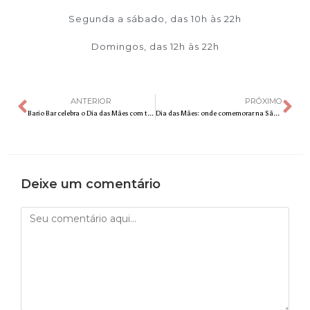
Segunda a sábado, das 10h às 22h
Domingos, das 12h às 22h
ANTERIOR
PRÓXIMO
Bario Bar celebra o Dia das Mães com torneio retrô e cardápio temático
Dia das Mães: onde comemorar na São Paulo Restaurant Week
Deixe um comentário