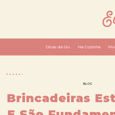
Dicas da Giu
Na Cozinha
Mo
BLOG
Brincadeiras Es
E São Fundamen