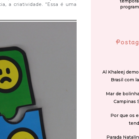
tempora
a, a criatividade. “Essa é uma
program
Postag
Al Khaleej demo
Brasil com l
Mar de bolinha
Campinas 
Por que os e
tend
Parada Natali