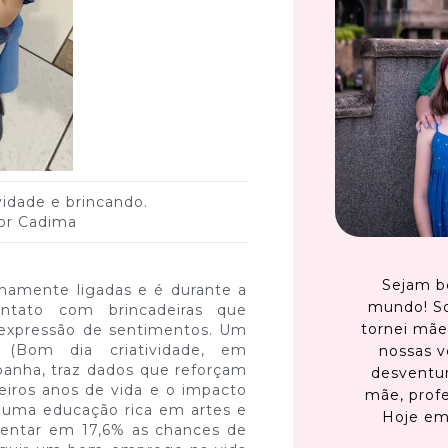
vidade e brincando.
ior Cadima
Sejam b
timamente ligadas e é durante a
mundo! S
ntato com brincadeiras que
tornei mãe
 expressão de sentimentos. Um
” (Bom dia criatividade, em
nossas v
spanha, traz dados que reforçam
desventur
meiros anos de vida e o impacto
mãe, profe
, uma educação rica em artes e
Hoje em
mentar em 17,6% as chances de