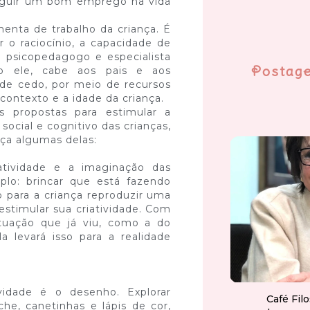
seguir um bom emprego na vida
menta de trabalho da criança. É
r o raciocínio, a capacidade de
o psicopedagogo e especialista
Postag
do ele, cabe aos pais e aos
esde cedo, por meio de recursos
contexto e a idade da criança.
s propostas para estimular a
social e cognitivo das crianças,
ça algumas delas:
atividade e a imaginação das
plo: brincar que está fazendo
o para a criança reproduzir uma
estimular sua criatividade. Com
ituação que já viu, como a do
la levará isso para a realidade
vidade é o desenho. Explorar
Café Fil
che, canetinhas e lápis de cor,