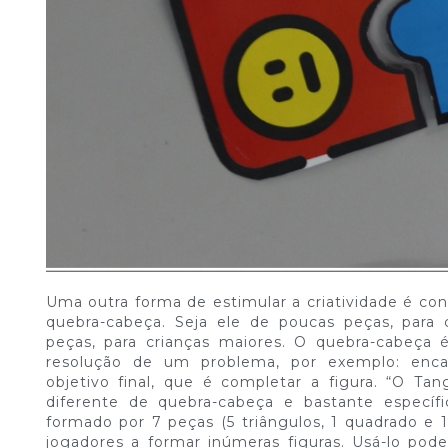
Uma outra forma de estimular a criatividade é co
quebra-cabeça. Seja ele de poucas peças, para
peças, para crianças maiores. O quebra-cabeça
resolução de um problema, por exemplo: enca
objetivo final, que é completar a figura. “O Ta
diferente de quebra-cabeça e bastante específ
formado por 7 peças (5 triângulos, 1 quadrado e 
jogadores a formar inúmeras figuras. Usá-lo pod