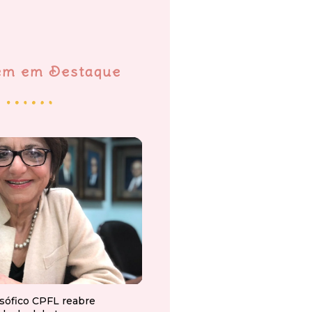
em em Destaque
osófico CPFL reabre