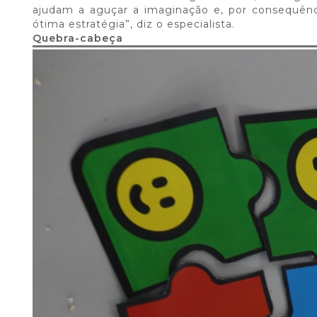
ajudam a aguçar a imaginação e, por consequênci
ótima estratégia”, diz o especialista.
Quebra-cabeça