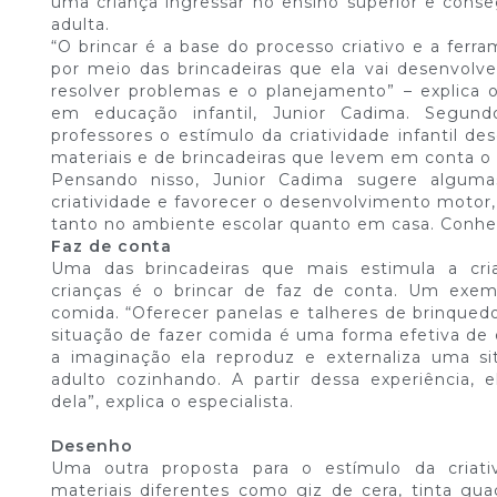
uma criança ingressar no ensino superior e con
adulta.
“O brincar é a base do processo criativo e a ferra
por meio das brincadeiras que ela vai desenvolve
resolver problemas e o planejamento” – explica 
em educação infantil, Junior Cadima. Segun
professores o estímulo da criatividade infantil d
materiais e de brincadeiras que levem em conta o 
Pensando nisso, Junior Cadima sugere alguma
criatividade e favorecer o desenvolvimento motor, 
tanto no ambiente escolar quanto em casa. Conhe
Faz de conta
Uma das brincadeiras que mais estimula a cri
crianças é o brincar de faz de conta. Um exem
comida. “Oferecer panelas e talheres de brinqued
situação de fazer comida é uma forma efetiva de 
a imaginação ela reproduz e externaliza uma s
adulto cozinhando. A partir dessa experiência, e
dela”, explica o especialista.
Desenho
Uma outra proposta para o estímulo da criati
materiais diferentes como giz de cera, tinta gua