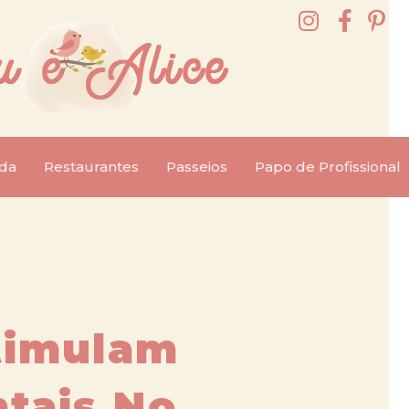
da
Restaurantes
Passeios
Papo de Profissional
timulam
tais No