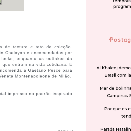
tempora
program
Postag
a de textura e tato da coleção.
sein Chalayan e encomendados por
 looks, enquanto os outtakes da
que entram na vida cotidiana. E
Al Khaleej demo
a encomenda a Gaetano Pesce para
Brasil com l
a Veneta Montenapoleone de Milão.
Mar de bolinha
ial impresso no padrão inspirado
Campinas 
Por que os e
tend
Parada Natali