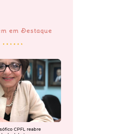
em em Destaque
osófico CPFL reabre