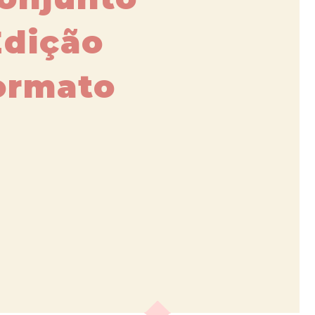
Edição
ormato