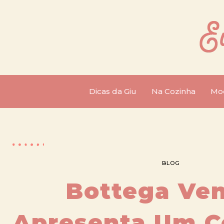
Dicas da Giu
Na Cozinha
Mo
BLOG
Bottega Ve
Apresenta Um C