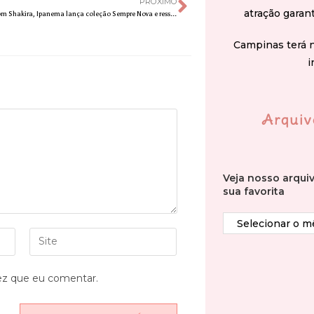
PRÓXIMO
atração garan
Em campanha com Shakira, Ipanema lança coleção Sempre Nova e ressalta o poder dos próximos passos
Campinas terá 
i
Arquiv
Veja nosso arqui
sua favorita
ez que eu comentar.