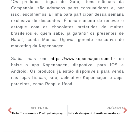
“Os produtos Língua de Gato, itens icônicos da
Companhia, são adorados pelos consumidores e, por
isso, escolhemos a linha para participar dessa semana
exclusiva de descontos. É uma maneira de renovar o
estoque com os chocolates preferidos de muitos
brasileiros e, quem sabe, já garantir os presentes de
Natal”, conta Monica Ogawa, gerente executiva de
marketing da Kopenhagen.
Saiba mais em
https://www.kopenhagen.com.br
ou
baixe o app Kopenhagen, disponível para IOS e
Android. Os produtos já estão disponíveis para venda
nas lojas físicas, site, aplicativo Kopenhagen e apps
parceiros, como Rappi e Ifood.
ANTERIOR
PRÓXIMO
Hotel Transamerica Prestige terá programação especial e cardápio exclusivo para a Copa
Lista de desejos: 5 utensílios versáteis para cuidar da organização de casa