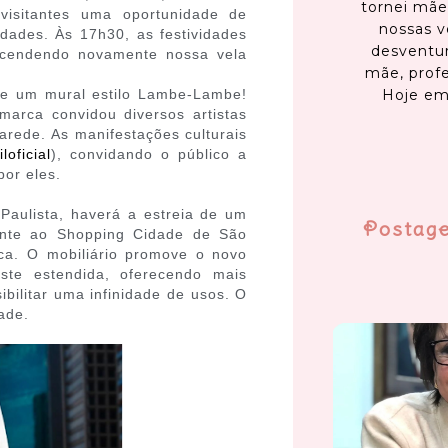
tornei mãe
 visitantes uma oportunidade de
nossas v
dades. Às 17h30, as festividades
desventur
acendendo novamente nossa vela
mãe, profe
!
Hoje em
de um mural estilo Lambe-Lambe!
marca convidou diversos artistas
rede. As manifestações culturais
loficial
), convidando o público a
por eles.
 Paulista, haverá a estreia de um
Postag
rente ao Shopping Cidade de São
ca. O mobiliário promove o novo
te estendida, oferecendo mais
ilitar uma infinidade de usos. O
ade.