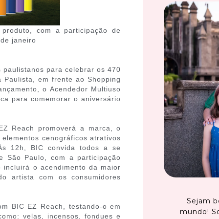
 produto, com a participação de
 de janeiro
s paulistanos para celebrar os 470
 Paulista, em frente ao Shopping
ançamento, o Acendedor Multiuso
ca para comemorar o aniversário
 EZ Reach promoverá a marca, o
 elementos cenográficos atrativos
Às 12h, BIC convida todos a se
e São Paulo, com a participação
o incluirá o acendimento da maior
do artista com os consumidores
Sejam b
 com BIC EZ Reach, testando-o em
mundo! S
como: velas, incensos, fondues e