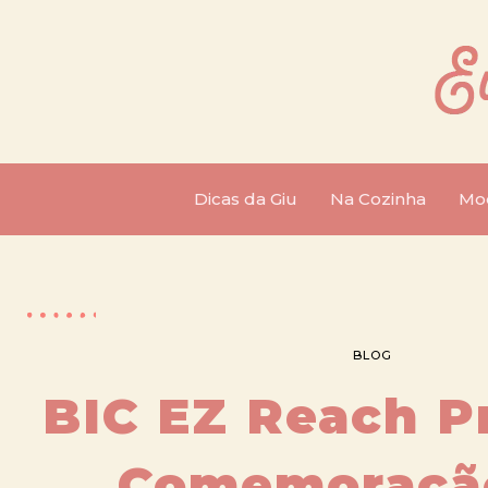
Dicas da Giu
Na Cozinha
Mo
BLOG
BIC EZ Reach 
Comemoraçã