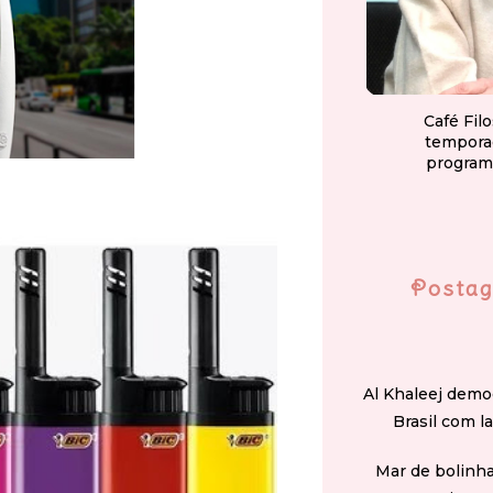
Café Fil
tempora
program
Postag
Al Khaleej demo
Brasil com l
Mar de bolinha