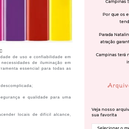
Campinas 
Por que os e
tend
Parada Natali
atração garan
C
Campinas terá 
idade de uso e confiabilidade em
i
s necessidades de iluminação em
rramenta essencial para todas as
Arquiv
a descomplicada;
segurança e qualidade para uma
Veja nosso arqui
ender locais de difícil alcance,
sua favorita