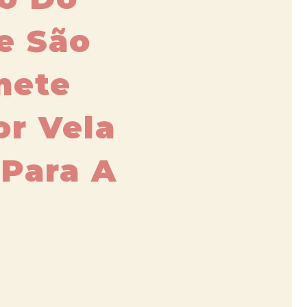
e São
mete
r Vela
 Para A