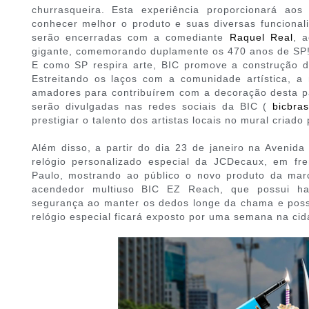
churrasqueira. Esta experiência proporcionará aos
conhecer melhor o produto e suas diversas funcionali
serão encerradas com a comediante
Raquel Real
, 
gigante, comemorando duplamente os 470 anos de SP
E como SP respira arte, BIC promove a construção 
Estreitando os laços com a comunidade artística, a 
amadores para contribuírem com a decoração desta pa
serão divulgadas nas redes sociais da BIC (
bicbrasi
prestigiar o talento dos artistas locais no mural criado 
Além disso, a partir do dia 23 de janeiro na Avenida
relógio personalizado especial da JCDecaux, em f
Paulo, mostrando ao público o novo produto da mar
acendedor multiuso BIC EZ Reach, que possui has
segurança ao manter os dedos longe da chama e possib
relógio especial ficará exposto por uma semana na cid