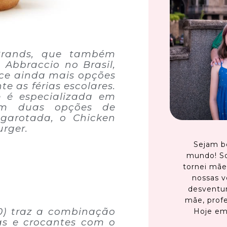
Brands, que também
Abbraccio no Brasil,
ece ainda mais opções
e as férias escolares.
e é especializada em
om duas opções de
garotada, o Chicken
urger.
Sejam b
mundo! S
tornei mãe
nossas v
desventur
mãe, profe
90) traz a combinação
Hoje em
as e crocantes com o