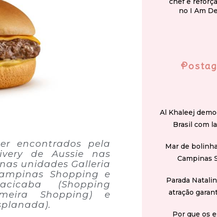
chef e reforç
no I Am D
Postag
Al Khaleej demo
Brasil com l
er encontrados pela
Mar de bolinha
ivery de Aussie nas
Campinas 
nas unidades Galleria
Campinas Shopping e
Parada Natali
acicaba (Shopping
atração garan
Limeira Shopping) e
splanada).
Por que os e