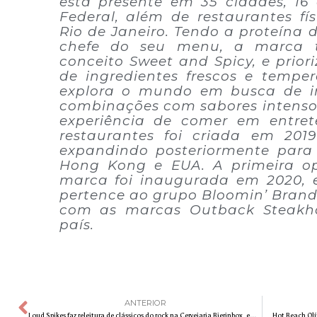
está presente em 35 cidades, 16 
Federal, além de restaurantes f
Rio de Janeiro. Tendo a proteína 
chefe do seu menu, a marca
conceito Sweet and Spicy, e prior
de ingredientes frescos e tempe
explora o mundo em busca de in
combinações com sabores intenso
experiência de comer em entret
restaurantes foi criada em 201
expandindo posteriormente para
Hong Kong e EUA. A primeira op
marca foi inaugurada em 2020, 
pertence ao grupo Bloomin’ Bran
com as marcas Outback Steakh
país.
ANTERIOR
Loud Spikes faz releitura de clássicos do rock na Cervejaria Bierinbox, em Paulínia
Hot Beach Olím