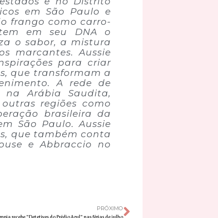
estados e no Distrito
ísicos em São Paulo e
do frango como carro-
 tem em seu DNA o
iza o sabor, a mistura
ros marcantes. Aussie
spirações para criar
s, que transformam a
enimento. A rede de
9 na Arábia Saudita,
 outras regiões como
eração brasileira da
em São Paulo. Aussie
ds, que também conta
ouse e Abbraccio no
PRÓXIMO
pia recebe "Detetives do Prédio Azul" nas férias de julho