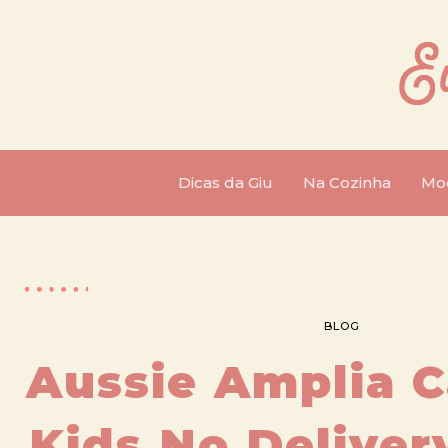
Dicas da Giu
Na Cozinha
Mo
BLOG
Aussie Amplia C
Kids No Deliver