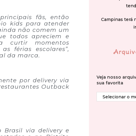
tend
principais fãs, então
Campinas terá 
io kids para atender
i
 ainda não comem um
ue todos apreciem e
a curtir momentos
s férias escolares”,
Arquiv
al da marca.
Veja nosso arqui
ente por delivery via
sua favorita
 restaurantes Outback
Brasil via delivery e