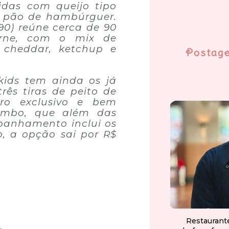
idas com queijo tipo
o pão de hambúrguer.
,90) reúne cerca de 90
rne, com o mix de
o cheddar, ketchup e
Postag
kids tem ainda os já
rês tiras de peito de
o exclusivo e bem
combo, que além das
panhamento inclui os
o, a opção sai por R$
Restaurant