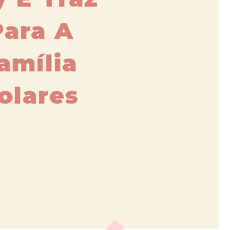
Para A
amília
olares