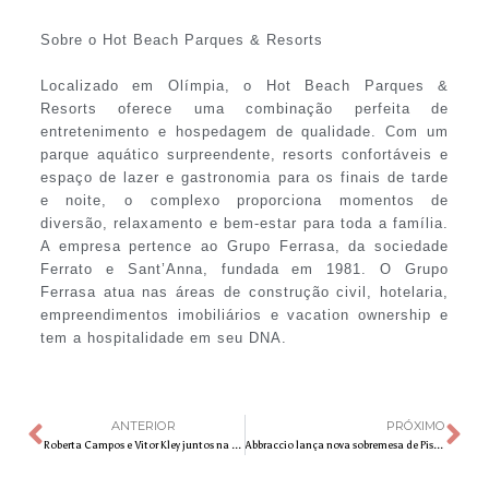
Sobre o Hot Beach Parques & Resorts
Localizado em Olímpia, o Hot Beach Parques &
Resorts oferece uma combinação perfeita de
entretenimento e hospedagem de qualidade. Com um
parque aquático surpreendente, resorts confortáveis e
espaço de lazer e gastronomia para os finais de tarde
e noite, o complexo proporciona momentos de
diversão, relaxamento e bem-estar para toda a família.
A empresa pertence ao Grupo Ferrasa, da sociedade
Ferrato e Sant’Anna, fundada em 1981. O Grupo
Ferrasa atua nas áreas de construção civil, hotelaria,
empreendimentos imobiliários e vacation ownership e
tem a hospitalidade em seu DNA.
ANTERIOR
PRÓXIMO
Roberta Campos e Vitor Kley juntos na Sala São Paulo
Abbraccio lança nova sobremesa de Pistacchio, como ótima opção para o Dia dos Namorados