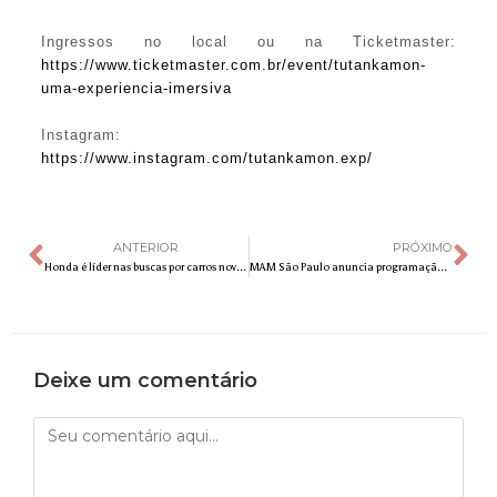
Ingressos no local ou na Ticketmaster:
https://www.ticketmaster.com.br/event/tutankamon-
uma-experiencia-imersiva
Instagram:
https://www.instagram.com/tutankamon.exp/
ANTERIOR
PRÓXIMO
Honda é líder nas buscas por carros novos e usados no Brasil em 2023
MAM São Paulo anuncia programação com novos cursos para fevereiro e março
Deixe um comentário