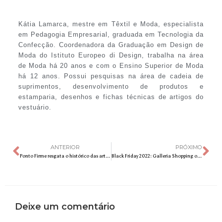
Kátia Lamarca, mestre em Têxtil e Moda, especialista
em Pedagogia Empresarial, graduada em Tecnologia da
Confecção. Coordenadora da Graduação em Design de
Moda do Istituto Europeo di Design, trabalha na área
de Moda há 20 anos e com o Ensino Superior de Moda
há 12 anos. Possui pesquisas na área de cadeia de
suprimentos, desenvolvimento de produtos e
estamparia, desenhos e fichas técnicas de artigos do
vestuário.
ANTERIOR
PRÓXIMO
Ponto Firme resgata o histórico das artes manuais no Brasil no SPFW N54
Black Friday 2022: Galleria Shopping oferece descontos especiais de até 50%
Deixe um comentário