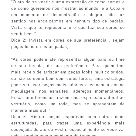
“O ato de se vestir é uma expressão de como somos e
de como queremos nos mostrar ao mundo, e a Copa é
um momento de descontração e alegria, não faz
sentido nos encaixarmos em nenhum tipo de padrão.
Vista o que te representa e o que faz seu corpo se
sentir bem.”
Dica 2: Invista em cores de sua preferência , sejam
peças lisas ou estampadas;
“As cores podem até representar algum país ou time
de sua torcida, de sua preferência. Para quem tem
mais receio de arriscar em peças looks multicoloridos,
ou não se sente bem com cores fortes, uma estratégia
pode ser usar peças mais sóbrias e colocar a cor na
maquiagem, nos esmaltes, adereços momentâneos.
Essas interferências trazem uma expressão autoral ao
vestuário, como um todo, mas se apresentam de
maneira mais sútil”.
Dica 3: Misture peças esportivas com outras mais
estruturadas, para trazer uma experiência mais
despojada do ato de vestir, especialmente se você vai
unir a torcida com o ambiente de trabalho.